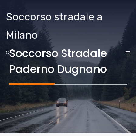
Vai
al
Soccorso stradale a
contenuto
Milano
Soccorso Stradale
ME
Paderno Dugnano