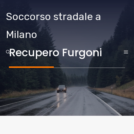
Vai
al
Soccorso stradale a
contenuto
Milano
Recupero Furgoni
ME