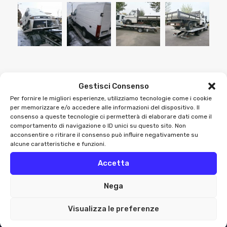
Gestisci Consenso
Per fornire le migliori esperienze, utilizziamo tecnologie come i cookie
per memorizzare e/o accedere alle informazioni del dispositivo. Il
consenso a queste tecnologie ci permetterà di elaborare dati come il
comportamento di navigazione o ID unici su questo sito. Non
Soccorso Stradale Milano
acconsentire o ritirare il consenso può influire negativamente su
alcune caratteristiche e funzioni.
Accetta
Soccorso Stradale Milano H24 con interventi rapidi per
auto, moto e furgoni. Recupero veicoli, carro attrezzi e
Nega
assistenza immediata in tutta Milano.
Visualizza le preferenze